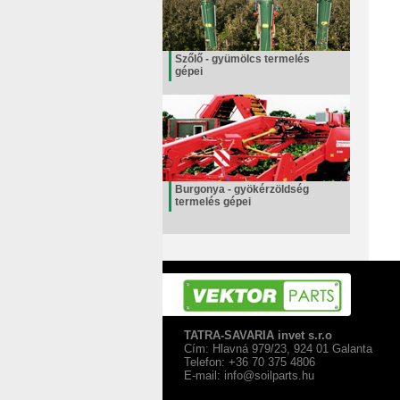
Szőlő - gyümölcs termelés
gépei
Burgonya - gyökérzöldség
termelés gépei
TATRA-SAVARIA invet s.r.o
Cím: Hlavná 979/23, 924 01 Galanta
Telefon: +36 70 375 4806
E-mail:
info@soilparts.hu