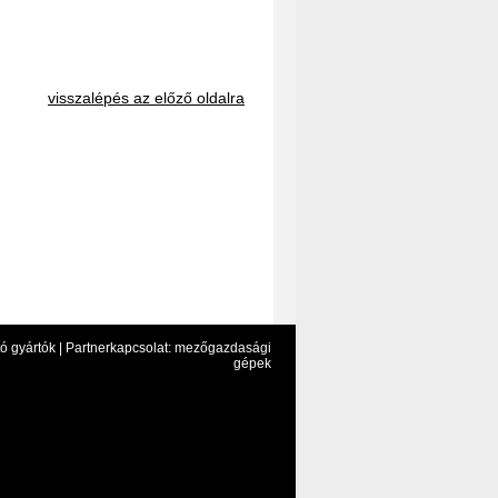
visszalépés az előző oldalra
ó gyártók |
Partnerkapcsolat: mezőgazdasági
gépek