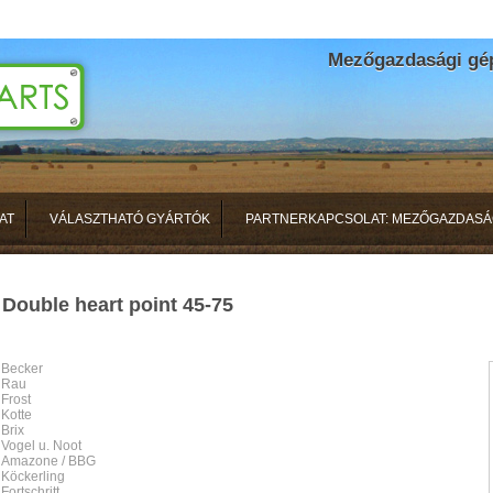
Mezőgazdasági gépa
AT
VÁLASZTHATÓ GYÁRTÓK
PARTNERKAPCSOLAT: MEZŐGAZDASÁ
Double heart point 45-75
Becker
Rau
Frost
Kotte
Brix
Vogel u. Noot
Amazone / BBG
Köckerling
Fortschritt