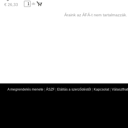
db
€ 26,33
Áraink az ÁFÁ-t nem tartalmazzák.
A megrendelés menete
|
ÁSZF
|
Elállás a szerződéstől
|
Kapcsolat
|
Választhat