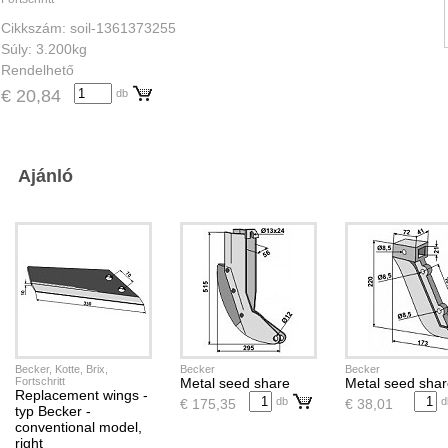
Cikkszám: soil-1361373255
Súly: 3.200kg
Rendelhető
€ 20,84
db
Ajánló
Becker, Kotte, Brix,
Becker
Becker
Fortschritt
Metal seed share
Metal seed sha
Replacement wings -
db
d
€ 175,35
€ 38,01
typ Becker -
conventional model,
right