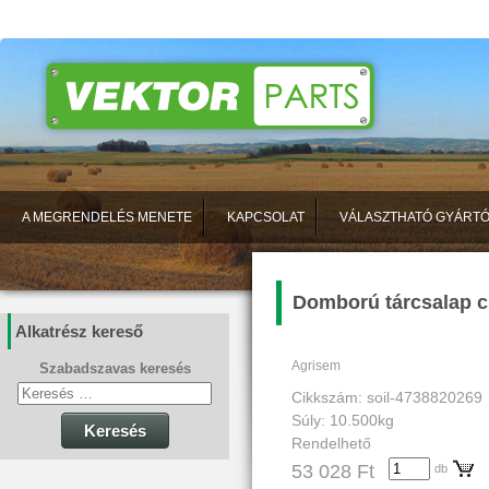
A MEGRENDELÉS MENETE
KAPCSOLAT
VÁLASZTHATÓ GYÁRT
Domború tárcsalap cs
Alkatrész kereső
Agrisem
Szabadszavas keresés
Cikkszám: soil-4738820269
Súly: 10.500kg
Keresés
Rendelhető
53 028 Ft
db