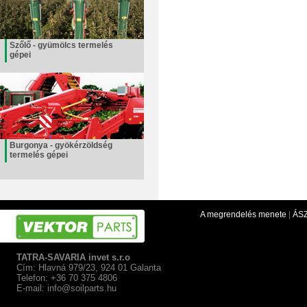
Szőlő - gyümölcs termelés
gépei
Burgonya - gyökérzöldség
termelés gépei
A megrendelés menete
|
ÁS
TATRA-SAVARIA invet s.r.o
Cím: Hlavná 979/23, 924 01 Galanta
Telefon: +36 70 375 4806
E-mail:
info@soilparts.hu