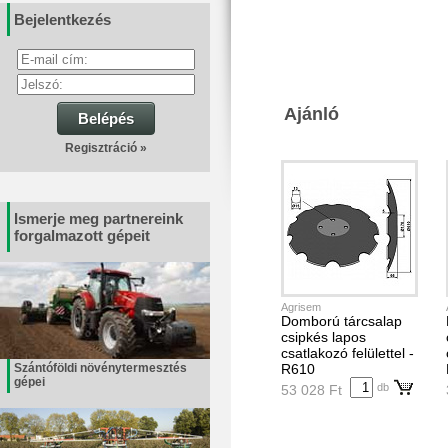
Bejelentkezés
Ajánló
Belépés
Regisztráció »
Ismerje meg partnereink
forgalmazott gépeit
Agrisem
Domború tárcsalap
csipkés lapos
csatlakozó felülettel -
Szántóföldi növénytermesztés
R610
gépei
db
53 028 Ft