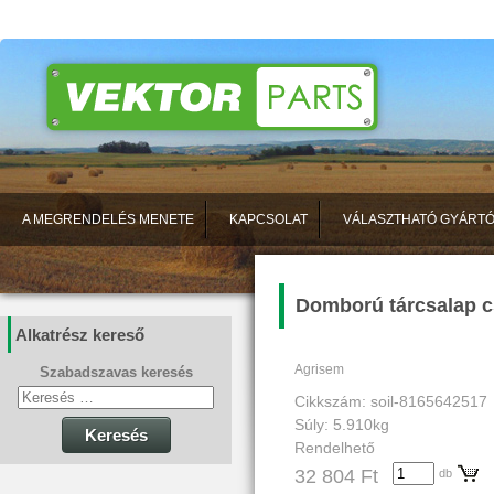
A MEGRENDELÉS MENETE
KAPCSOLAT
VÁLASZTHATÓ GYÁRT
Domború tárcsalap cs
Alkatrész kereső
Agrisem
Szabadszavas keresés
Cikkszám: soil-8165642517
Súly: 5.910kg
Keresés
Rendelhető
32 804 Ft
db