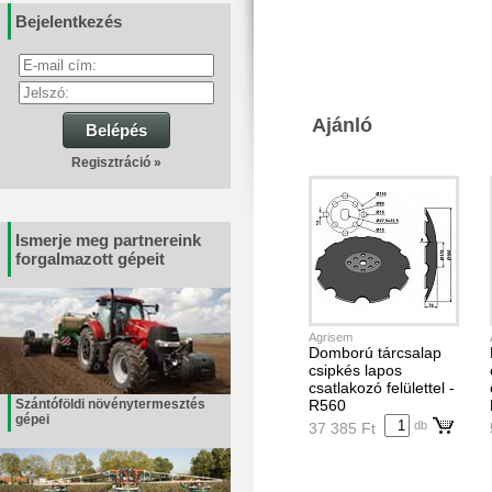
Bejelentkezés
Ajánló
Belépés
Regisztráció »
Ismerje meg partnereink
forgalmazott gépeit
Agrisem
Domború tárcsalap
csipkés lapos
csatlakozó felülettel -
Szántóföldi növénytermesztés
R560
gépei
db
37 385 Ft