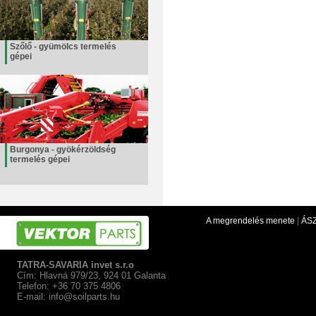
Szőlő - gyümölcs termelés
gépei
Burgonya - gyökérzöldség
termelés gépei
A megrendelés menete
|
ÁS
TATRA-SAVARIA invet s.r.o
Cím: Hlavná 979/23, 924 01 Galanta
Telefon: +36 70 375 4806
E-mail:
info@soilparts.hu