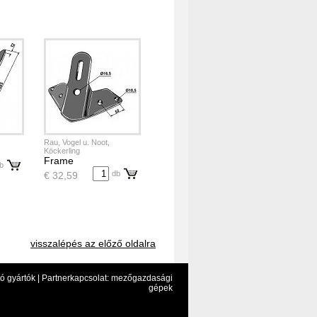
Rau, Vogel u. Noot,
Köckerling
Frame
b
db
€ 32,59
visszalépés az előző oldalra
ó gyártók |
Partnerkapcsolat: mezőgazdasági
gépek