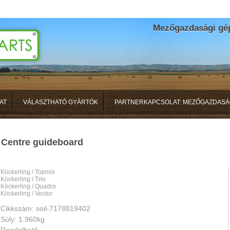
Mezőgazdasági gépa
AT
VÁLASZTHATÓ GYÁRTÓK
PARTNERKAPCSOLAT: MEZŐGAZDASÁ
Centre guideboard
Köckerling / Topmix
Köckerling / Trio
Köckerling / Quadro
Köckerling / Vector
Cikkszám: soil-7178819402
Súly: 1.960kg