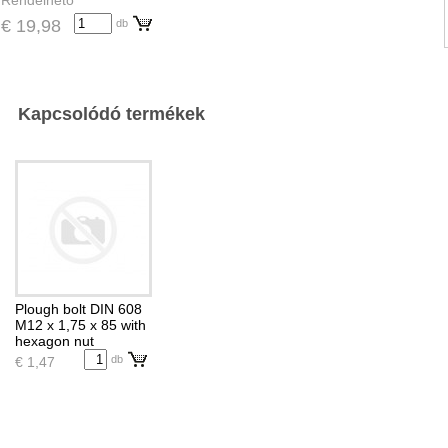
Rendelhető
€ 19,98
db
Kapcsolódó termékek
Plough bolt DIN 608
M12 x 1,75 x 85 with
hexagon nut
db
€ 1,47