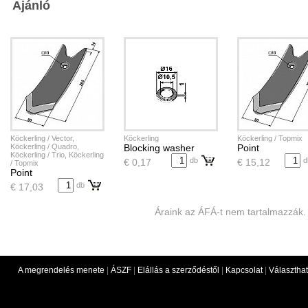
Ajánló
Köckerling / Vector,
Köckerling
Köckerling / Topmix
Köckerling / Quadro,
Blocking washer
Point
Köckerling / Trio, Köckerling
db
d
€ 0,17
€ 15,12
/ Topmix
Point
db
€ 17,03
Áraink az ÁFÁ-t nem tartalmazzák.
A megrendelés menete
|
ÁSZF
|
Elállás a szerződéstől
|
Kapcsolat
|
Választhat