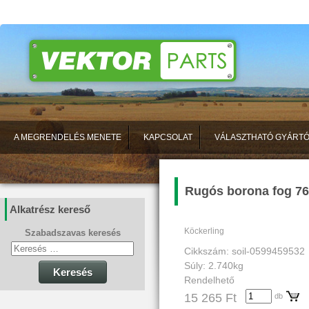
A MEGRENDELÉS MENETE
KAPCSOLAT
VÁLASZTHATÓ GYÁRT
Rugós borona fog 76
Alkatrész kereső
Köckerling
Szabadszavas keresés
Cikkszám: soil-0599459532
Súly: 2.740kg
Keresés
Rendelhető
15 265 Ft
db