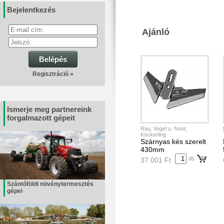
Bejelentkezés
Ajánló
Belépés
Regisztráció »
Ismerje meg partnereink
forgalmazott gépeit
Rau, Vogel u. Noot,
Köckerling
Szárnyas kés szerelt
430mm
db
37 001 Ft
Szántóföldi növénytermesztés
gépei