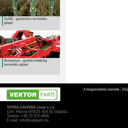
Szőlő - gyümölcs termelés
gépei
Burgonya - gyökérzöldség
termelés gépei
A megrendelés menete
|
ÁS
TATRA-SAVARIA invet s.r.o
Cím: Hlavná 979/23, 924 01 Galanta
Telefon: +36 70 375 4806
E-mail:
info@soilparts.hu