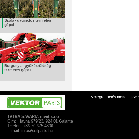
Szőlő - gyümölcs termelés
gépei
Burgonya - gyökérzöldség
termelés gépei
A megrendelés menete
|
ÁS
TATRA-SAVARIA invet s.r.o
Cím: Hlavná 979/23, 924 01 Galanta
Telefon: +36 70 375 4806
E-mail:
info@soilparts.hu