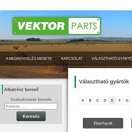
A MEGRENDELÉS MENETE
KAPCSOLAT
VÁLASZTHATÓ GYÁRT
Választható gyártók
Alkatrész kereső
Szabadszavas keresés
A
B
C
D
E
F
G
Keresés
Eberhardt