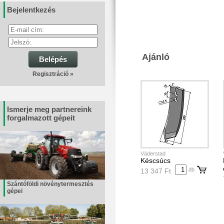
Bejelentkezés
Ajánló
Belépés
Regisztráció »
Ismerje meg partnereink
forgalmazott gépeit
Väderstad
Késcsúcs
db
13 347 Ft
Szántóföldi növénytermesztés
gépei