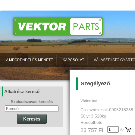
A MEGRENDELÉS MENETE
KAPCSOLAT
VÁLASZTHATÓ GYÁRT
Szegélyező
Alkatrész kereső
Väderstad
Szabadszavas keresés
Cikkszám: soil-0905218238
Súly: 3.520kg
Keresés
Rendelhető
23 757 Ft
db