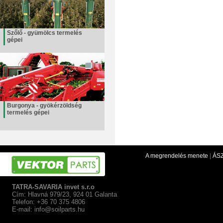
Szőlő - gyümölcs termelés
gépei
Burgonya - gyökérzöldség
termelés gépei
A megrendelés menete
|
ÁS
TATRA-SAVARIA invet s.r.o
Cím: Hlavná 979/23, 924 01 Galanta
Telefon: +36 70 375 4806
E-mail:
info@soilparts.hu