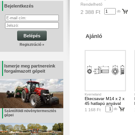
Rendelhető
Bejelentkezés
2 388 Ft
db
Belépés
Ajánló
Regisztráció »
Ismerje meg partnereink
forgalmazott gépeit
Kverneland
Ekecsavar M14 x 2 x
45 hatlapú anyával
db
1 168 Ft
Szántóföldi növénytermesztés
gépei