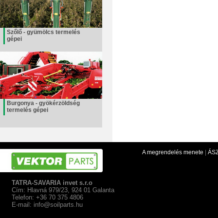
Szőlő - gyümölcs termelés
gépei
Burgonya - gyökérzöldség
termelés gépei
A megrendelés menete
|
ÁS
TATRA-SAVARIA invet s.r.o
Cím: Hlavná 979/23, 924 01 Galanta
Telefon: +36 70 375 4806
E-mail:
info@soilparts.hu