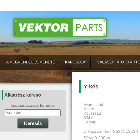
A MEGRENDELÉS MENETE
KAPCSOLAT
VÁLASZTHATÓ GYÁRT
Y-kés
Alkatrész kereső
Kverneland
Szabadszavas keresés
Maletti
Rousseau
S.M.A.
Caroni
Keresés
Cikkszám: soil-9697319194
Súly: 0.200kg