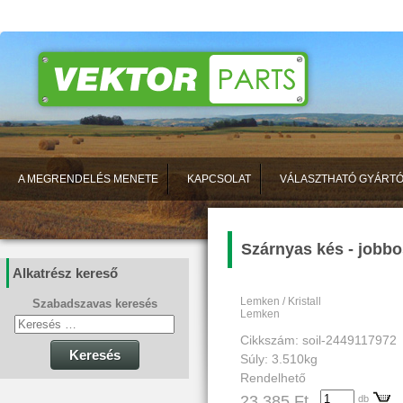
A MEGRENDELÉS MENETE
KAPCSOLAT
VÁLASZTHATÓ GYÁRT
Szárnyas kés - jobbo
Alkatrész kereső
Lemken / Kristall
Szabadszavas keresés
Lemken
Cikkszám: soil-2449117972
Keresés
Súly: 3.510kg
Rendelhető
23 385 Ft
db