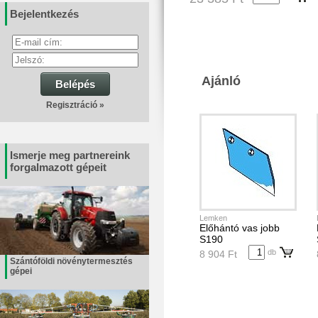
Bejelentkezés
Ajánló
Belépés
Regisztráció »
Ismerje meg partnereink
forgalmazott gépeit
Lemken
Előhántó vas jobb
S190
db
8 904 Ft
Szántóföldi növénytermesztés
gépei