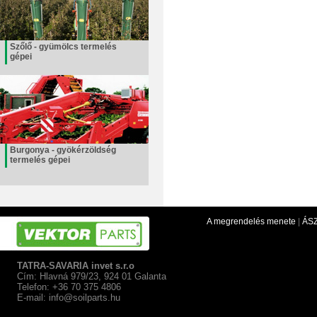
Szőlő - gyümölcs termelés
gépei
Burgonya - gyökérzöldség
termelés gépei
A megrendelés menete
|
ÁS
TATRA-SAVARIA invet s.r.o
Cím: Hlavná 979/23, 924 01 Galanta
Telefon: +36 70 375 4806
E-mail:
info@soilparts.hu