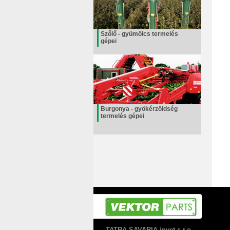
Szőlő - gyümölcs termelés
gépei
Burgonya - gyökérzöldség
termelés gépei
TATRA-SAVARIA invet s.r.o