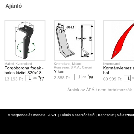
Ajánló
Maletti, Kverneland
Kverneland, Maletti,
Kverneland
Forgóborona fogak -
Rousseau, S.M.A., Caroni
Kormánylemez e
Y-kés
balos kivitel 320x18
bal
db
2 388 Ft
db
d
13 193 Ft
60 999 Ft
Áraink az ÁFÁ-t nem tartalmazzák.
A megrendelés menete
|
ÁSZF
|
Elállás a szerződéstől
|
Kapcsolat
|
Választhat