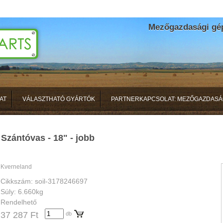
Mezőgazdasági gépa
AT
VÁLASZTHATÓ GYÁRTÓK
PARTNERKAPCSOLAT: MEZŐGAZDASÁ
Szántóvas - 18" - jobb
Kverneland
Cikkszám: soil-3178246697
Súly: 6.660kg
Rendelhető
37 287 Ft
db