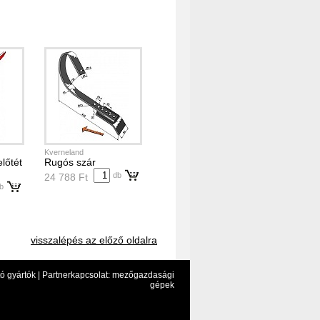
Kverneland
lőtét
Rugós szár
db
24 788 Ft
b
visszalépés az előző oldalra
ó gyártók |
Partnerkapcsolat: mezőgazdasági
gépek