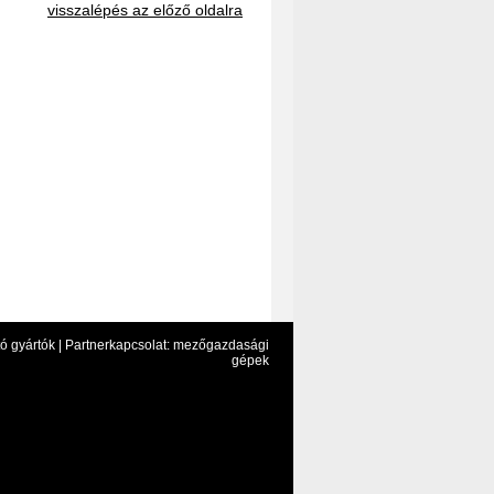
visszalépés az előző oldalra
ó gyártók |
Partnerkapcsolat: mezőgazdasági
gépek