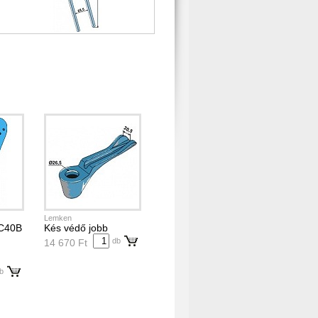
Lemken
C40B
Kés védő jobb
db
14 670 Ft
b