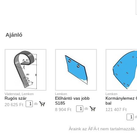
Ajánló
Väderstad, Lemken
Lemken
Lemken
Rugós szár
Előhántó vas jobb
Kormánylemez 
S185
bal
db
20 625 Ft
db
8 904 Ft
121 407 Ft
d
Áraink az ÁFÁ-t nem tartalmazzák.