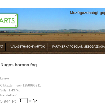
Mezőgazdasági gépa
AT
VÁLASZTHATÓ GYÁRTÓK
PARTNERKAPCSOLAT: MEZŐGAZDASÁ
Rugos borona fog
Lemken
Cikkszám: soil-1258895211
Súly: 1.437kg
Rendelhető
5 944 Ft
db