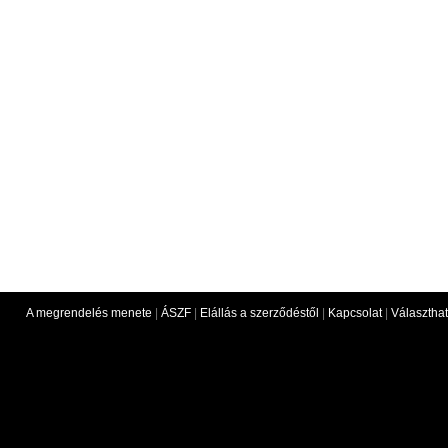
A megrendelés menete
|
ÁSZF
|
Elállás a szerződéstől
|
Kapcsolat
|
Választhat