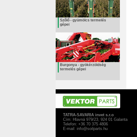
Szőlő - gyümölcs termelés
gépei
Burgonya - gyökérzöldség
termelés gépei
TATRA-SAVARIA invet s.r.o
Cím: Hlavná 979/23, 924 01 Galanta
Telefon: +36 70 375 4806
E-mail:
info@soilparts.hu