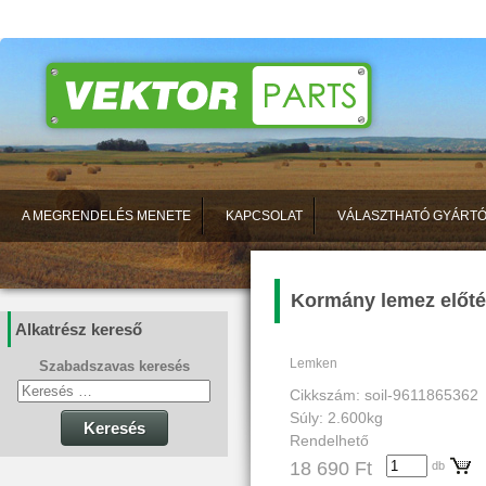
A MEGRENDELÉS MENETE
KAPCSOLAT
VÁLASZTHATÓ GYÁRT
Kormány lemez előté
Alkatrész kereső
Lemken
Szabadszavas keresés
Cikkszám: soil-9611865362
Súly: 2.600kg
Keresés
Rendelhető
18 690 Ft
db