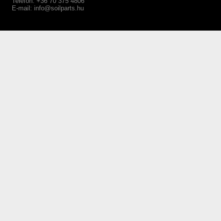
Telefon: +36 70 375 4806
E-mail:
info@soilparts.hu
webáruház készítés Győr