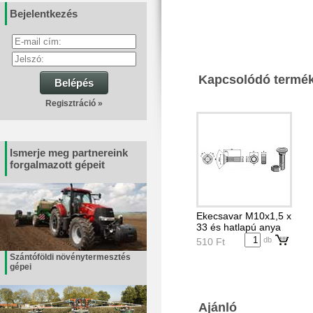
Bejelentkezés
Kapcsolódó termé
Belépés
Regisztráció »
Ismerje meg partnereink
forgalmazott gépeit
Ekecsavar M10x1,5 x
33 és hatlapú anya
db
510 Ft
Szántóföldi növénytermesztés
gépei
Ajánló