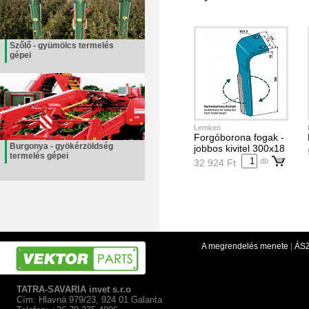
Szőlő - gyümölcs termelés
gépei
Lemken
Forgóborona fogak -
Burgonya - gyökérzöldség
jobbos kivitel 300x18
termelés gépei
db
32 924 Ft
A megrendelés menete
|
ÁS
TATRA-SAVARIA invet s.r.o
Cím: Hlavná 979/23, 924 01 Galanta