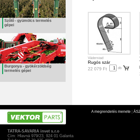
Szőlő - gyümölcs termelés
gépei
Väderstad
Rugós szár
Burgonya - gyökérzöldség
db
22 079 Ft
termelés gépei
A megrendelés menete
|
ÁS
TATRA-SAVARIA invet s.r.o
Cím: Hlavná 979/23, 924 01 Galanta