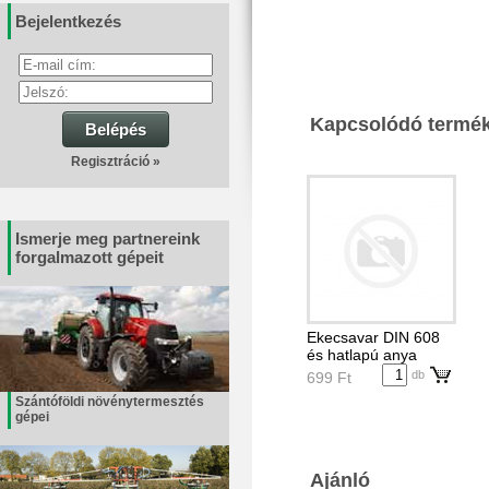
Bejelentkezés
Kapcsolódó termé
Belépés
Regisztráció »
Ismerje meg partnereink
forgalmazott gépeit
Ekecsavar DIN 608
és hatlapú anya
db
699 Ft
Szántóföldi növénytermesztés
gépei
Ajánló