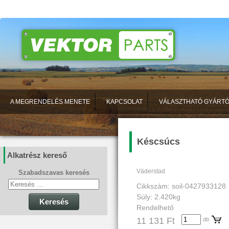
A MEGRENDELÉS MENETE
KAPCSOLAT
VÁLASZTHATÓ GYÁRT
Késcsúcs
Alkatrész kereső
Väderstad
Szabadszavas keresés
Cikkszám: soil-0427933128
Súly: 2.420kg
Keresés
Rendelhető
11 131 Ft
db