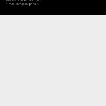
Telefon: +36 70 375 4806
E-mail:
info@soilparts.hu
webáruház készítés Győr