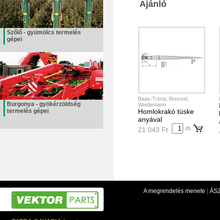
Ajánló
Szőlő - gyümölcs termelés
gépei
Baas-Trima, Bressel,
Burgonya - gyökérzöldség
Weidemann
termelés gépei
Homlokrakó tüske
anyával
db
21 043 Ft
A megrendelés menete
|
ÁS