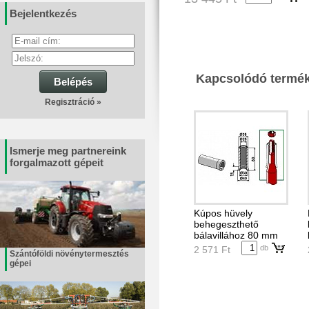
Bejelentkezés
Kapcsolódó termé
Belépés
Regisztráció »
Ismerje meg partnereink
forgalmazott gépeit
Kúpos hüvely
behegeszthető
bálavillához 80 mm
db
2 571 Ft
Szántóföldi növénytermesztés
gépei