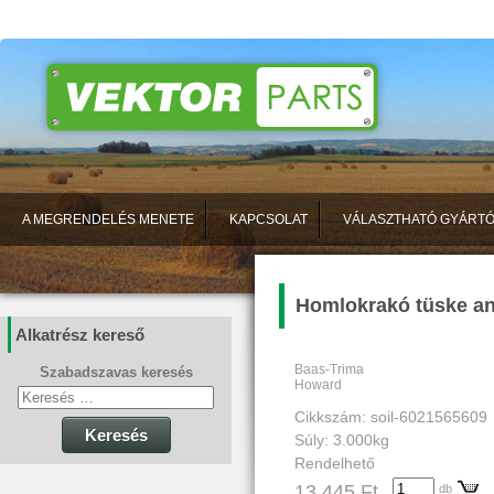
A MEGRENDELÉS MENETE
KAPCSOLAT
VÁLASZTHATÓ GYÁRT
Homlokrakó tüske an
Alkatrész kereső
Baas-Trima
Szabadszavas keresés
Howard
Cikkszám: soil-6021565609
Keresés
Súly: 3.000kg
Rendelhető
13 445 Ft
db