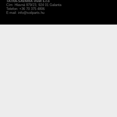
TATRA-SAVARIA invet s.r.o
Cím: Hlavná 979/23, 924 01 Galanta
Telefon: +36 70 375 4806
E-mail:
info@soilparts.hu
webáruház készítés Győr