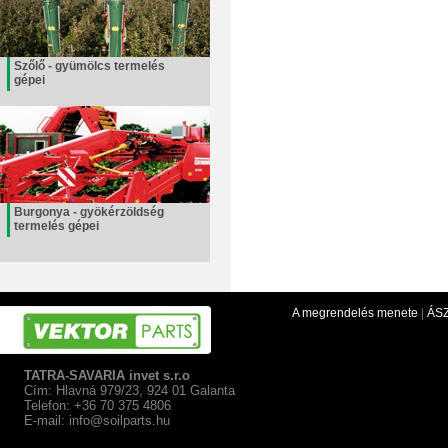
Szőlő - gyümölcs termelés
gépei
Burgonya - gyökérzöldség
termelés gépei
A megrendelés menete
|
ÁS
TATRA-SAVARIA invet s.r.o
Cím: Hlavná 979/23, 924 01 Galanta
Telefon: +36 70 375 4806
E-mail:
info@soilparts.hu