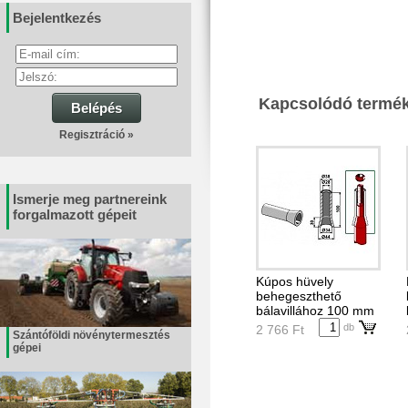
Bejelentkezés
Kapcsolódó termé
Belépés
Regisztráció »
Ismerje meg partnereink
forgalmazott gépeit
Kúpos hüvely
behegeszthető
bálavillához 100 mm
db
2 766 Ft
Szántóföldi növénytermesztés
gépei