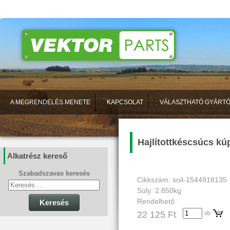
A MEGRENDELÉS MENETE
KAPCSOLAT
VÁLASZTHATÓ GYÁRT
Hajlítottkéscsúcs kú
Alkatrész kereső
Szabadszavas keresés
Cikkszám: soil-1544918135
Súly: 2.850kg
Rendelhető
Keresés
22 125 Ft
db