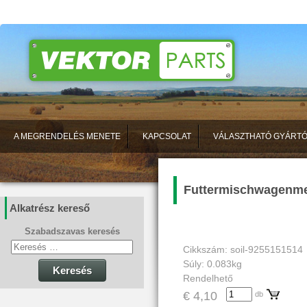
A MEGRENDELÉS MENETE
KAPCSOLAT
VÁLASZTHATÓ GYÁRT
Futtermischwagenm
Alkatrész kereső
Szabadszavas keresés
Cikkszám: soil-9255151514
Súly: 0.083kg
Keresés
Rendelhető
€ 4,10
db