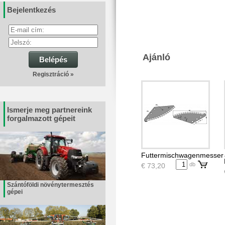
Bejelentkezés
Ajánló
Belépés
Regisztráció »
Ismerje meg partnereink
forgalmazott gépeit
Futtermischwagenmesser
db
€ 73,20
Szántóföldi növénytermesztés
gépei