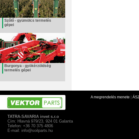
Szőlő - gyümölcs termelés
gépei
Burgonya - gyökérzöldség
termelés gépei
A megrendelés menete
|
ÁS
TATRA-SAVARIA invet s.r.o
Cím: Hlavná 979/23, 924 01 Galanta
Telefon: +36 70 375 4806
E-mail:
info@soilparts.hu