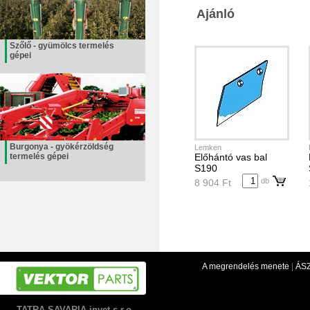
Ajánló
Szőlő - gyümölcs termelés
gépei
Burgonya - gyökérzöldség
Lemken
termelés gépei
Előhántó vas bal
S190
db
8 904 Ft
A megrendelés menete
|
ÁS
TATRA-SAVARIA invet s.r.o