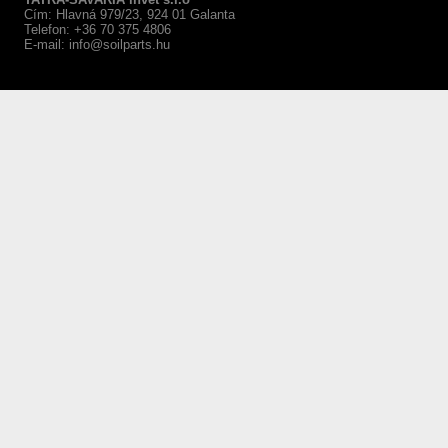
Cím: Hlavná 979/23, 924 01 Galanta
Telefon: +36 70 375 4806
E-mail:
info@soilparts.hu
webáruház készítés Győr