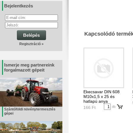
Bejelentkezés
Kapcsolódó termé
Belépés
Regisztráció »
Ismerje meg partnereink
forgalmazott gépeit
Ekecsavar DIN 608
M10x1,5 x 25 és
hatlapú anya
db
166 Ft
Szántóföldi növénytermesztés
gépei