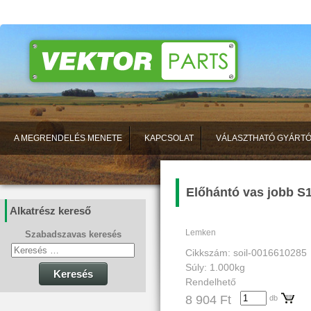
A MEGRENDELÉS MENETE
KAPCSOLAT
VÁLASZTHATÓ GYÁRT
Előhántó vas jobb S
Alkatrész kereső
Lemken
Szabadszavas keresés
Cikkszám: soil-0016610285
Súly: 1.000kg
Keresés
Rendelhető
8 904 Ft
db