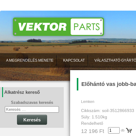
A MEGRENDELÉS MENETE
KAPCSOLAT
VÁLASZTHATÓ GYÁRT
Előhántó vas jobb-ba
Alkatrész kereső
Lemken
Szabadszavas keresés
Cikkszám: soil-3512866933
Súly: 1.510kg
Keresés
Rendelhető
12 196 Ft
db