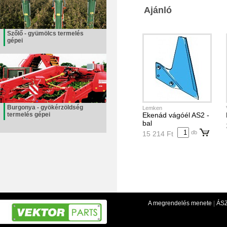
Ajánló
Szőlő - gyümölcs termelés
gépei
Burgonya - gyökérzöldség
Lemken
termelés gépei
Ekenád vágóél AS2 -
bal
db
15 214 Ft
A megrendelés menete
|
ÁS