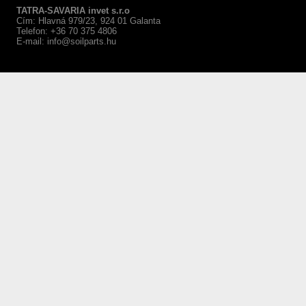
TATRA-SAVARIA invet s.r.o
Cím: Hlavná 979/23, 924 01 Galanta
Telefon: +36 70 375 4806
E-mail:
info@soilparts.hu
webáruház készítés Győr