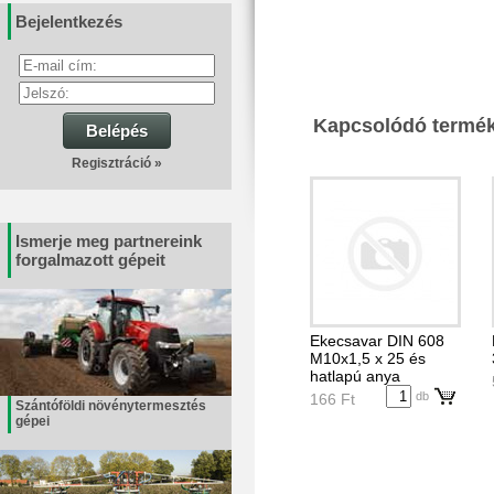
Bejelentkezés
Kapcsolódó termé
Belépés
Regisztráció »
Ismerje meg partnereink
forgalmazott gépeit
Ekecsavar DIN 608
M10x1,5 x 25 és
hatlapú anya
db
166 Ft
Szántóföldi növénytermesztés
gépei