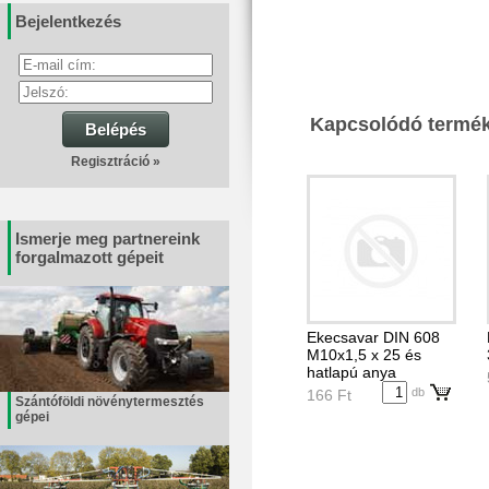
Bejelentkezés
Kapcsolódó termé
Belépés
Regisztráció »
Ismerje meg partnereink
forgalmazott gépeit
Ekecsavar DIN 608
M10x1,5 x 25 és
hatlapú anya
db
166 Ft
Szántóföldi növénytermesztés
gépei