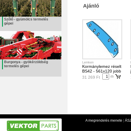
Ajánló
Szőlő - gyümölcs termelés
gépei
Burgonya - gyökérzöldség
Lemken
termelés gépei
Kormánylemez réselt
BS42 - 561x120 jobb
db
31 269 Ft
A megrendelés menete
|
ÁS