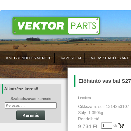
A MEGRENDELÉS MENETE
KAPCSOLAT
VÁLASZTHATÓ GYÁRT
Előhántó vas bal S2
Alkatrész kereső
Lemken
Szabadszavas keresés
Cikkszám: soil-1314253107
Súly: 1.390kg
Keresés
Rendelhető
9 734 Ft
db