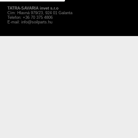
TATRA-SAVARIA invet s.r.o
Cím: Hlavná 979/23, 924 01 Galanta
Telefon: +36 70 375 4806
E-mail:
info@soilparts.hu
webáruház készítés Győr