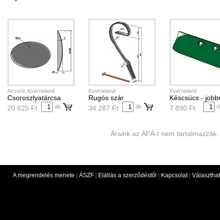
Accord, Kverneland
Kverneland
Kverneland
Csoroszlyatárcsa
Rugós szár
Késcsúcs - jobb
db
db
d
20 625 Ft
34 287 Ft
7 890 Ft
Áraink az ÁFÁ-t nem tartalmazzák.
A megrendelés menete
|
ÁSZF
|
Elállás a szerződéstől
|
Kapcsolat
|
Választhat