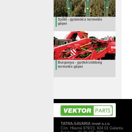
Szőlő - gyümölcs termelés
gépei
Burgonya - gyökérzöldség
termelés gépei
TATRA-SAVARIA invet s.r.o
Cím: Hlavná 979/23, 924 01 Galanta